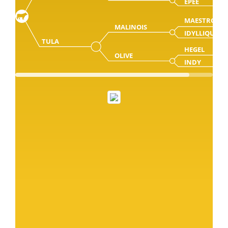
EPEE
MAESTRO
MALINOIS
IDYLLIQUE
TULA
HEGEL
OLIVE
INDY