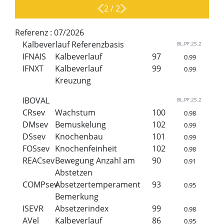
2
/
2
Referenz :
07/2026
Kalbeverlauf Referenzbasis
BL.PF.25.2
IFNAIS
Kalbeverlauf
97
0.99
IFNXT
Kalbeverlauf
99
0.99
Kreuzung
IBOVAL
BL.PF.25.2
CRsev
Wachstum
100
0.98
DMsev
Bemuskelung
102
0.99
DSsev
Knochenbau
101
0.99
FOSsev
Knochenfeinheit
102
0.98
REACsev
Bewegung Anzahl am
90
0.91
Abstetzen
COMPsev
Absetzertemperament
93
0.95
Bemerkung
ISEVR
Absetzerindex
99
0.98
AVel
Kalbeverlauf
86
0.95