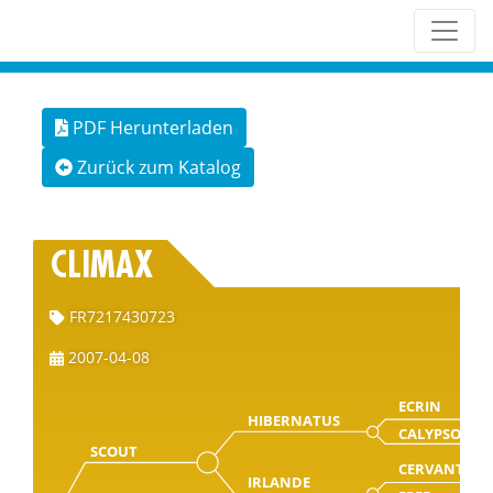
PDF Herunterladen
Zurück zum Katalog
CLIMAX
FR7217430723
2007-04-08
ECRIN
HIBERNATUS
CALYPSO
SCOUT
CERVANTES
IRLANDE