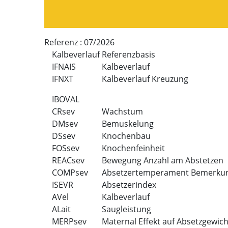
Referenz :
07/2026
Kalbeverlauf Referenzbasis
IFNAIS
Kalbeverlauf
IFNXT
Kalbeverlauf Kreuzung
IBOVAL
CRsev
Wachstum
DMsev
Bemuskelung
DSsev
Knochenbau
FOSsev
Knochenfeinheit
REACsev
Bewegung Anzahl am Abstetzen
COMPsev
Absetzertemperament Bemerku
ISEVR
Absetzerindex
AVel
Kalbeverlauf
ALait
Saugleistung
MERPsev
Maternal Effekt auf Absetzgewich