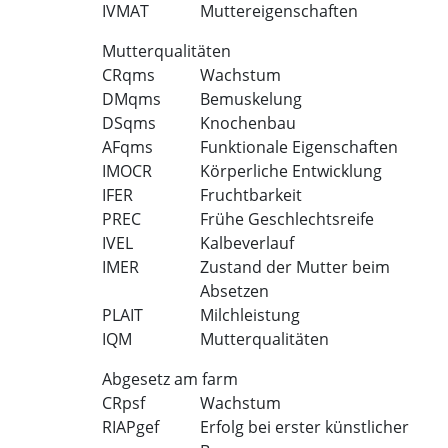
IVMAT
Muttereigenschaften
Mutterqualitäten
CRqms
Wachstum
DMqms
Bemuskelung
DSqms
Knochenbau
AFqms
Funktionale Eigenschaften
IMOCR
Körperliche Entwicklung
IFER
Fruchtbarkeit
PREC
Frühe Geschlechtsreife
IVEL
Kalbeverlauf
IMER
Zustand der Mutter beim
Absetzen
PLAIT
Milchleistung
IQM
Mutterqualitäten
Abgesetz am farm
CRpsf
Wachstum
RIAPgef
Erfolg bei erster künstlicher