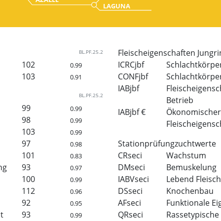
LAGUNA
Fleischeigenschaften Jungri
BL.PF.25.2
102
ICRCjbf
Schlachtkörp
0.99
103
CONFjbf
Schlachtkörpe
0.91
IABjbf
Fleischeigensc
BL.PF.25.2
Betrieb
99
0.99
IABjbf €
Ökonomischer 
98
0.99
Fleischeigensc
103
0.99
97
Stationprüfungzuchtwerte
0.98
101
CRseci
Wachstum
0.83
ng
93
DMseci
Bemuskelung
0.97
100
IABVseci
Lebend Fleisch
0.99
112
DSseci
Knochenbau
0.96
92
AFseci
Funktionale Ei
0.95
t
93
QRseci
Rassetypische
0.99