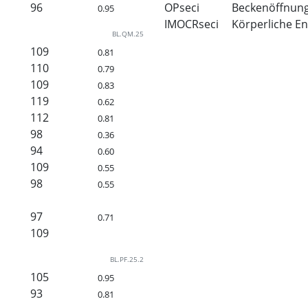
96
OPseci
Beckenöffnun
0.95
IMOCRseci
Körperliche En
BL.QM.25
109
0.81
110
0.79
109
0.83
119
0.62
112
0.81
98
0.36
94
0.60
109
0.55
98
0.55
97
0.71
109
BL.PF.25.2
105
0.95
93
0.81