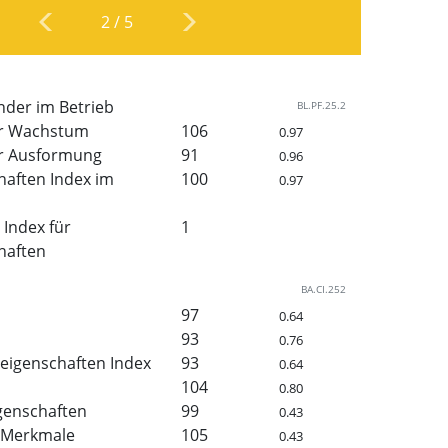
2
/
5
nder im Betrieb
BL.PF.25.2
er Wachstum
106
0.97
r Ausformung
91
0.96
haften Index im
100
0.97
Index für
1
haften
BA.CI.252
97
0.64
93
0.76
eigenschaften Index
93
0.64
104
0.80
genschaften
99
0.43
 Merkmale
105
0.43