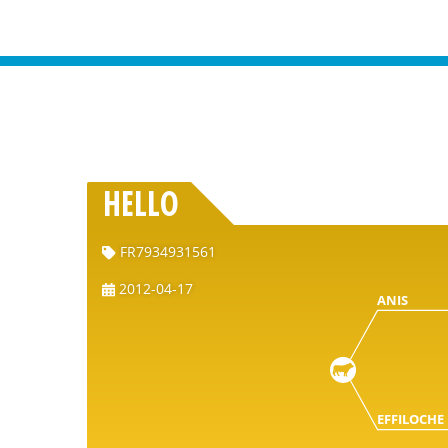
HELLO
FR7934931561
2012-04-17
ANIS
EFFILOCHE