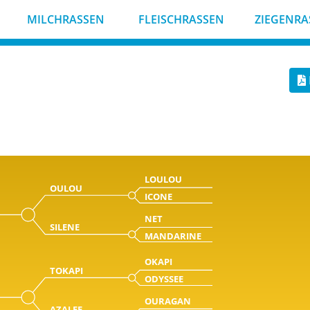
MILCHRASSEN
FLEISCHRASSEN
ZIEGENRA
LOULOU
OULOU
ICONE
NET
SILENE
MANDARINE
OKAPI
TOKAPI
ODYSSEE
OURAGAN
AZALEE