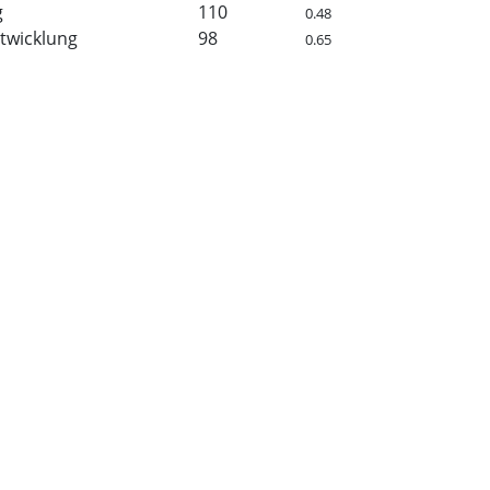
g
110
0.48
twicklung
98
0.65