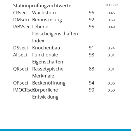
Stationprüfungzuchtwerte
BA.CI.252
CRseci
Wachstum
96
0.45
DMseci
Bemuskelung
92
0.68
IABVseci
Lebend
95
0.49
Fleischeigenschaften
Index
DSseci
Knochenbau
91
0.74
AFseci
Funktionale
98
0.31
Eigenschaften
QRseci
Rassetypische
88
0.31
Merkmale
OPseci
Beckenöffnung
94
0.36
IMOCRseci
Körperliche
90
0.50
Entwicklung