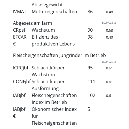
Absetzgewicht
IVMAT
Muttereigenschaften
86
0.48
Abgesetz am farm
BL.PF.25.2
CRpsf
Wachstum
90
0.68
EFCAR
Effizienz des
98
0.40
€
produktiven Lebens
Fleischeigenschaften Jungrinder im Betrieb
BL.PF.25.2
ICRCjbf
Schlachtkörper
95
0.61
Wachstum
CONFjbf
Schlachtkörper
111
0.61
Ausformung
IABjbf
Fleischeigenschaften
102
0.61
Index im Betrieb
IABjbf
Ökonomischer Index
5
€
für
Fleischeigenschaften