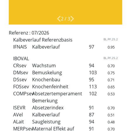
2
/
3
Referenz :
07/2026
Kalbeverlauf Referenzbasis
BL.PF.25.2
IFNAIS
Kalbeverlauf
97
0.95
IBOVAL
BL.PF.25.2
CRsev
Wachstum
94
0.70
DMsev
Bemuskelung
103
0.75
DSsev
Knochenbau
95
0.71
FOSsev
Knochenfeinheit
113
0.65
COMPsev
Absetzertemperament
102
0.53
Bemerkung
ISEVR
Absetzerindex
91
0.70
AVel
Kalbeverlauf
87
0.51
ALait
Saugleistung
94
0.48
MERPsev
Maternal Effekt auf
91
0.70