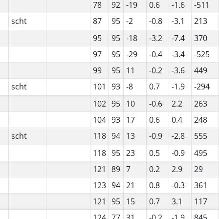
78
92
-19
0.6
-1.6
-511
scht
87
95
-2
-0.8
-3.1
213
95
95
-18
-3.2
-7.4
370
97
95
-29
-0.4
-3.4
-525
99
95
11
-0.2
-3.6
449
scht
101
93
-8
0.7
-1.9
-294
102
95
10
-0.6
2.2
263
104
93
17
0.6
0.4
248
scht
118
94
13
-0.9
-2.8
555
118
95
23
0.5
-0.9
495
121
89
7
0.2
2.9
29
123
94
21
0.8
-0.3
361
121
95
15
0.7
3.1
117
124
77
31
-0.2
-1.9
845