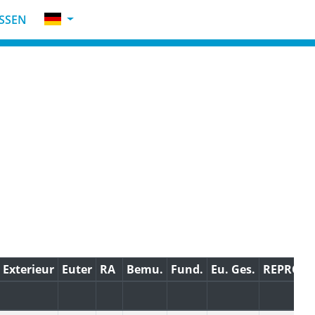
SSEN
Exterieur
Euter
RA
Bemu.
Fund.
Eu. Ges.
REPRO