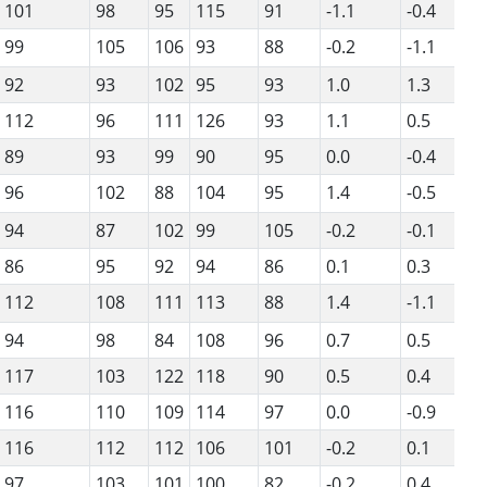
101
98
95
115
91
-1.1
-0.4
1
99
105
106
93
88
-0.2
-1.1
1
92
93
102
95
93
1.0
1.3
1
112
96
111
126
93
1.1
0.5
8
89
93
99
90
95
0.0
-0.4
1
96
102
88
104
95
1.4
-0.5
1
94
87
102
99
105
-0.2
-0.1
9
86
95
92
94
86
0.1
0.3
1
112
108
111
113
88
1.4
-1.1
1
94
98
84
108
96
0.7
0.5
9
117
103
122
118
90
0.5
0.4
1
116
110
109
114
97
0.0
-0.9
1
116
112
112
106
101
-0.2
0.1
7
97
103
101
100
82
-0.2
0.4
1