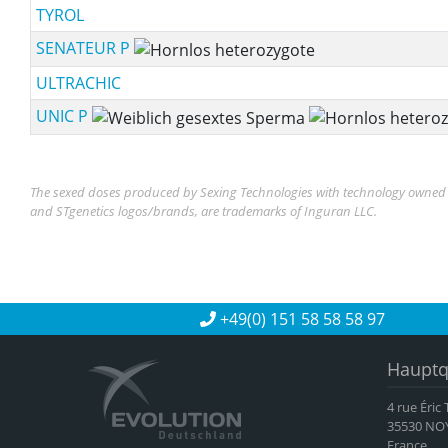
TYROL
SENATEUR P
ULTRACHIC
UNIC P
The sexed doses produced by Sexing Technologies with technology owned b
and STgenetics logos/brands, are trademarks of Inguran LLC.
+49(0) 151 58 58 58 97
Hauptq
4 rue Éric
35530 NO
France