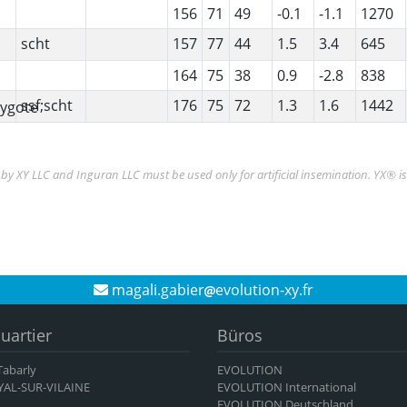
156
71
49
-0.1
-1.1
1270
scht
157
77
44
1.5
3.4
645
164
75
38
0.9
-2.8
838
ssf;scht
176
75
72
1.3
1.6
1442
y XY LLC and Inguran LLC must be used only for artificial insemination. YX® i
magali.gabier
evolution-xy.fr
uartier
Büros
 Tabarly
EVOLUTION
YAL-SUR-VILAINE
EVOLUTION International
EVOLUTION Deutschland