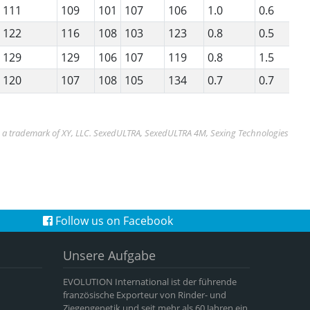
111
109
101
107
106
1.0
0.6
1
122
116
108
103
123
0.8
0.5
1
129
129
106
107
119
0.8
1.5
1
120
107
108
105
134
0.7
0.7
1
s a trademark of XY, LLC. SexedULTRA, SexedULTRA 4M, Sexing Technologies
Follow us on Facebook
Unsere Aufgabe
EVOLUTION International ist der führende
französische Exporteur von Rinder- und
Ziegengenetik und seit mehr als 60 Jahren ein